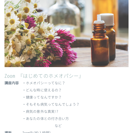
Zoom 『はじめてのホメオパシー』
講座内容
・ホメオパシーってなに？
・どんな時に使えるの？
・健康ってなんですか？
・そもそも病気ってなんでしょう？
・病気の意外な真実!?
・あなたの体との付き合い方
など
場所
Zoom内(約１時間）