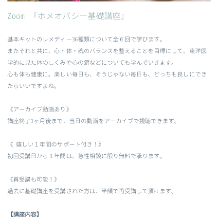
Zoom 『ホメオパシー基礎講座』
基本キットのレメディー36種類について全６回で学びます。
またそれと共に、心・体・魂のバランスを整えることを目標にして、東洋医
学的に見た体のしくみや心の癖などについても学んでいきます。
心も体も健康に。楽しい毎日も、そうじゃない毎日も、どっちも良しにでき
たらいいですよね。
《アーカイブ動画あり》
講座終了3ヶ月後まで、当日の動画をアーカイブで視聴できます。
《 嬉しい１年間のサポート付き！》
初回受講日から１年間は、急性相談に限り無料で承ります。
《再受講も可能！》
過去に基礎講座を受講された方は、半額で再受講して頂けます。
【講座内容】